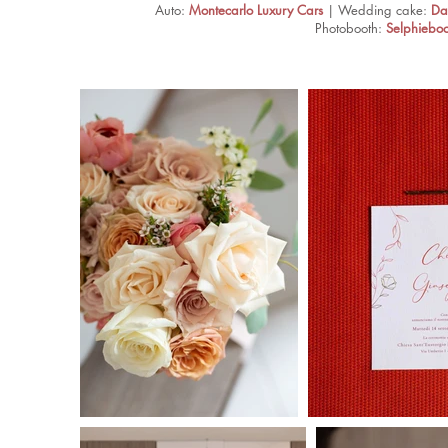
Auto:
Montecarlo Luxury Cars
| Wedding cake:
Da
Photobooth:
Selphieboo