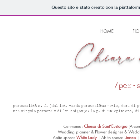
Questo sito è stato creato con la piattafor
HOME
FIO
Chiara 
/per·
personalità s. f. [dal lat. tardo personalĭtas -atis, der. di 
una singola persona e di lei soltanto: la p. di un’opinione, di
Cerimonia:
Chiesa di Sant’Eustorgio
(Arcor
Wedding planner & Flower designer & Weddi
Abito sposa:
White Lady
| Abito sposo:
Linneo
| 